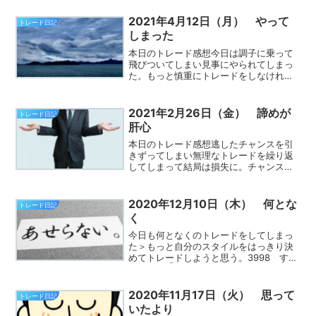
確を貫いていればプラスで終われてい
た。もう一度、ファースト利確を徹底し
2021年4月12日（月） やって
トレード日記
ようと思う。指数本日のトレ...
しまった
本日のトレード感想今日は調子に乗って
飛びついてしまい見事にやられてしまっ
た。もっと慎重にトレードをしなければ
いけなかった。指数本日のトレード銘柄
【4180】 Appier Group 新規買建：
2,204円 返済売：2,215円 株
2021年2月26日（金） 諦めが
トレード日記
数：...
肝心
本日のトレード感想逃したチャンスを引
きずってしまい無理なトレードを繰り返
してしまって結局は損失に。チャンスを
逃した銘柄はあきらめてほかの銘柄でチ
ャンスを待つことが肝心だと思った。指
数本日のトレード銘柄【3370】 フジタ
2020年12月10日（木） 何とな
トレード日記
コーポレーション 新...
く
今日も何となくのトレードをしてしまっ
た＞もっと自分のスタイルをはっきり決
めてトレードしようと思う。3998 すら
らネット① 14:07 5,640円（100
株） → 14:17 5,620円（100株）
+2,000円 売建利益：+2,00...
2020年11月17日（火） 思って
トレード日記
いたより