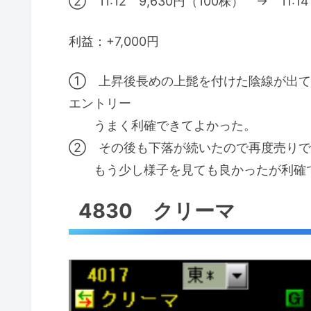
② 11:12 9,630円（100株） → 11:1
利益：+7,000円
① 上昇後長めの上髭を付けた陰線が出て
エントリー
うまく利確できてよかった。
② その後も下落が続いたので再度売りで
もう少し様子を見ても良かったが利確
4830 クリーマ